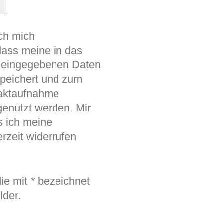
ich mich
dass meine in das
r eingegebenen Daten
speichert und zum
aktaufnahme
genutzt werden. Mir
s ich meine
erzeit widerrufen
 die mit
*
bezeichnet
lder.